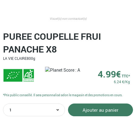
Visuel(s) non contractuel(s)
PUREE COUPELLE FRUI
PANACHE X8
LA VIE CLAIRE
800g
4.99
€
TTC*
6.24 €/Kg
*Prix public conseillé. Il sera personnalisé selon le magasin et des promotions en cours.
quantité
Ajouter au panier
de
PUREE
COUPELLE
FRUI