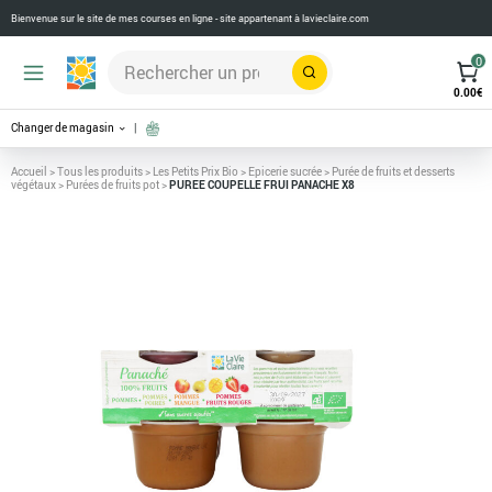
Bienvenue sur le site de mes courses en ligne - site appartenant à
lavieclaire.com
0
Rechercher
0.00
€
Changer de magasin
Accueil
>
Tous les produits
>
Les Petits Prix Bio
>
Epicerie sucrée
>
Purée de fruits et desserts
végétaux
>
Purées de fruits pot
>
PUREE COUPELLE FRUI PANACHE X8