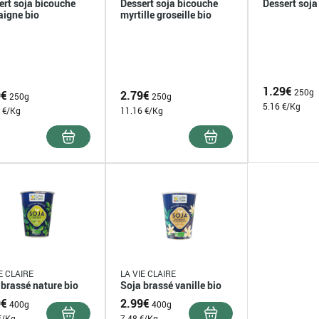
ert soja bicouche
Dessert soja bicouche
Dessert soja
aigne bio
myrtille groseille bio
1.29
€
250g
9
€
2.79
€
250g
250g
5.16 €/Kg
 €/Kg
11.16 €/Kg
E CLAIRE
LA VIE CLAIRE
 brassé nature bio
Soja brassé vanille bio
9
€
2.99
€
400g
400g
€/Kg
7.48 €/Kg