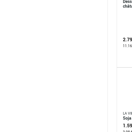
Dess
chât
2.7
11.16
LA VI
Soja
1.5
3.98 