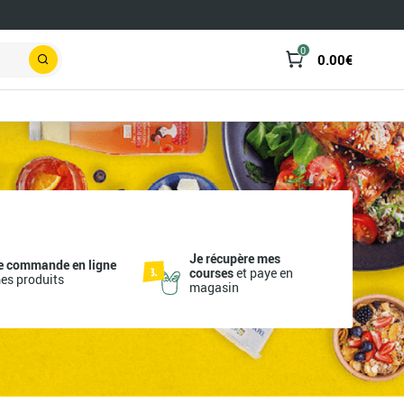
0
0.00
€
Rechercher
Je récupère mes
e commande en ligne
courses
et paye en
es produits
magasin