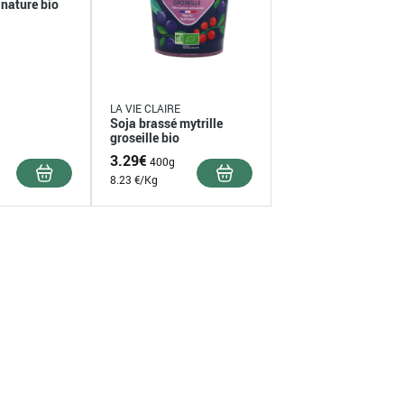
 nature bio
LA VIE CLAIRE
Soja brassé mytrille
groseille bio
3.29
€
400g
8.23 €/Kg