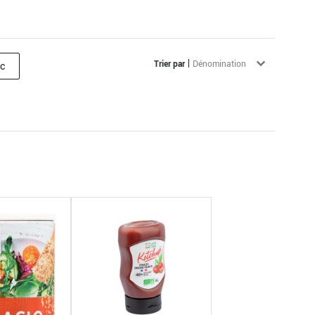
Tri
Trier le contenu
Trier par
c