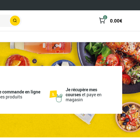
0
0.00
€
Rechercher
Je récupère mes
e commande en ligne
courses
et paye en
es produits
magasin