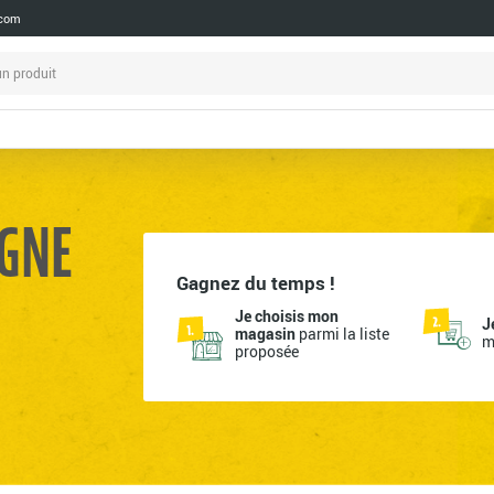
.com
Voir tout
Voir tout
Voir tout
Voir tout
Voir tout
Voir tout
Voir tout
Voir tout
Voir tout
Voir tout
Voir tout
Voir tout
Voir tout
Voir tout
Voir tout
Voir tout
Voir tout
Voir tout
Voir tout
Voir tout
Voir tout
Voir tout
Voir tout
Voir tout
Voir tout
Voir tout
Voir tout
Voir tout
Voir tout
Voir tout
Voir tout
Voir tout
Voir tout
Voir tout
Voir tout
Voir tout
Voir tout
Voir tout
Voir tout
Voir tout
Voir tout
Voir tout
Voir tout
Voir tout
Voir tout
Voir tout
Voir tout
Voir tout
Voir tout
Voir tout
Voir tout
Voir tout
Voir tout
Voir tout
Voir tout
Voir tout
Voir tout
Voir tout
Voir tout
Voir tout
IGNE
Agrumes
Autres légumes
Boissons fermentées à base
Beurres et margarines
Desserts à l'amande
Oeufs
Poissons marinés
A base de céréales
Pain
Céréales précuites
Mélanges
Huiles
Flocons de légumineuses
Pâtes à base de céréales
Antipastis
Condiments
Riz basiques
Farines et mix sans gluten
Soupe bouteille
Aides pâtissières
Barres crues
Biscuits au chocolat et aux
Cafés
Chocolat en tablette blanc
Confiseries adultes
Farines classiques
Fruits à coques
Sucres classiques
Apéritifs
Biscuits
Bières blanches
Champagnes et pétillants
Cidres brut
Eaux gazeuses
Lait de brebis
Eaux et jus santé
Dentifrices
Accessoires hygiène
Argile
Apres-shampooings et
Huiles de beauté
Contour des yeux
Hygiène hommes
Cuisson et conservation
Entretien WC
Produits vaisselle
Pâtes a dérouler
Charcuterie boeuf et agneau
Desserts au lait de brebis
Bouillons
Autres sauces
Biscottes
Autres boissons
Pain
Céréales petit-déjeuner
Purées de fruits bocal verre
Confitures allégées en sucre
Droguerie écologique
Lessive et soin du linge
Nettoyants ménagers
de grains de kéfir
végétales
fruits
démêlants
Autres fruits
Bulbes
Desserts de chia
Saumons fumés
A base de seitan
En grains
Oléagineuses
Sauces vinaigrette
Légumineuses classique
Pâtes aromatisées
Biscuits salés
Sauces
Riz exotiques
Petit-déjeuner sans gluten
Soupe tetra
AROMATISATION
Barres de céréales et graines
Poudres de laits
Chocolat en tablette lait
Farines spécifiques
Fruits séchés
Sucres spécifiques
Céréales
Céréales petit déjeuner
Bières blondes
Vins de France
Cidres doux
Eaux plates
Lait de chèvre
Jus de légumes
Déodorants
Masque argile
Les 1ers soins
Crèmes visage
enfants
Pâtes fraiches et quenelles
Charcuterie de porc
Desserts au lait de vache
Condiments
Conserves sans sel
Croutons
Boisson végétale à l'amande
Viennoiseries
Purées de fruits en gourde
Confitures, marmelades et
Gagnez du temps !
Kombuchas
Crèmes fraiches
Biscuits de nos régions
Shampooings
Bananes
Champignons
Desserts de coco
Tartinables d'algues et tarama
A base de soja
Mélanges cuisinés
Vinaigres
Pâtes et couscous
Pâtes blanches
Chips
Riz France
Coulis et nappages
Succédanés de café
Chocolat en tablette noir
Frutis séchés
Légumineuses
Confiseries et chocolat
Bières sans alcool
Vins de la vallée du Rhône
Lait de vache
Jus et nectar en bouteille
DIY
Soins corps
Eaux florales
Croustillants
gelées
Quiches, tartes et pizzas
Charcuterie espagnole
Fromages blancs et faisselles
Cornichons et olives
Légumes
Galettes riz, mais et pain
Boisson végétale à l'avoine
Purées de fruits pot
Fromages au lait de brebis
légumineuses
Biscuits enfants
Je choisis mon
J
Fruits à coques
Choux
Desserts de soja
Traiteur de la mer
A base de tempeh
Semoules, couscous et
Pâtes complètes
Fruits secs apéritifs
Riz mélangés
Fruits secs pour la pâtisserie
Thé en infusette
Mélanges prêts à l'emploi
Mélanges de céréales
Fruits secs
Vins du beaujolais
Jus et nectar tetra
Gel douche et bains
Soins des mains
Lèvres
brebis
azyme
Flakes et pétales
Miels
magasin
parmi la liste
m
Salades
Charcuterie italienne
Crème cuisine
Plats à cuisiner
Boisson végétale au riz
Fromages au lait de chevre
boulghour
Soja texturé
Biscuits fourrés
proposée
Fruits à noyaux
Herbes aromatiques
Fromages vegan
Légumineuses et base
Pâtes cuisine du Monde
Pâtés
Préparations prêt à l'emploi
Thé en vrac
Oléagineux
Vins du Languedoc Roussillon
Jus lacto fermentes
Hygiène intime
Soins des pieds et des jambes
Nettoyant et démaquillant
Fromages blancs et faisselles
Pains grillés
Flocons
Pâtes à tartiner
Tartinables, antipastis et blinis
Charcuterie volaille et
Crèmes cuisine végétale
Plats cuisines bocaux
Boisson végétale au soja
Fromages au lait de vache
légumineuses
Sons et gels
Biscuits nappés et enrobés
vache
Fruits exotiques
Légumes feuilles
Pâtes demi complètes
Tartinable et
Sucres
Tisanes
Pates
Vins du sud ouest
Sirops
Mouchoir et papier toilette
Soins visage
saucisses
Tartines craquantes
Granolas
Purées de fruits secs
Traiteur chaud
Epices et plantes aromatiques
Poissons
Mélanges gourmands
Fromages sans lactose
Tofus
accompagnement
Biscuits nutrition
Yaourts à boire
Fruits rouges
Légumes racines
Pâtes légumineuses
Riz
Sodas et pétillants aux
Savons
La volaille
Mueslis floconneux
Sel
Sauces tomates
Fromages tartinés, cuisinés et
Biscuits pâtissiers
plantes
Yaourts brebis fruits et
Melons et pastèques
Ratatouilles
Pâtes spécialités
Semoules, couscous et
Lardons et dés de jambon
apéritifs
aromatisés
Biscuits sablés
boulghour