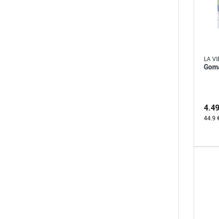
LA VI
Goma
4.4
44.9 