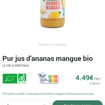
Visuel(s) non contractuel(s)
Pur jus d’ananas mangue bio
LA VIE CLAIRE
750ml
4.49
€
TTC*
5.99 €/L
*Prix public conseillé. Il sera personnalisé selon le magasin et des promotions en cours.
quantité