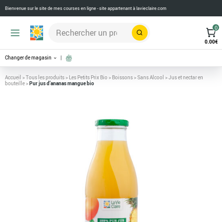
Bienvenue sur le site de mes courses en ligne - site appartenant à
lavieclaire.com
0
Rechercher
0.00
€
Changer de magasin
Accueil
>
Tous les produits
>
Les Petits Prix Bio
>
Boissons
>
Sans Alcool
>
Jus et nectar en
bouteille
>
Pur jus d’ananas mangue bio