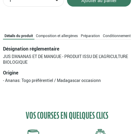
Ajouter au panier
de
Pur
jus
d'ananas
mangue
bio
Détails du produit
Composition et allergènes
Préparation
Conditionnement
Désignation réglementaire
JUS D'ANANAS ET DE MANGUE - PRODUIT ISSU DE L'AGRICULTURE
BIOLOGIQUE
Origine
- Ananas: Togo préférentiel / Madagascar occasionn
VOS COURSES EN QUELQUES CLICS