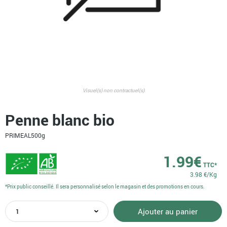
Visuel(s) non contractuel(s)
Penne blanc bio
PRIMEAL
500g
1.99
€
TTC*
3.98 €/Kg
*Prix public conseillé. Il sera personnalisé selon le magasin et des promotions en cours.
quantité
Ajouter au panier
de
Penne