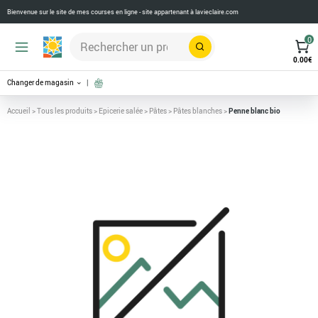
Bienvenue sur le site de mes courses en ligne - site appartenant à
lavieclaire.com
0
Rechercher
0.00
€
Changer de magasin
Accueil
>
Tous les produits
>
Epicerie salée
>
Pâtes
>
Pâtes blanches
>
Penne blanc bio