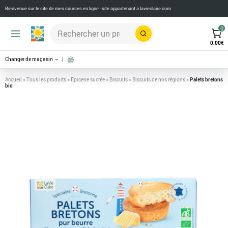
Bienvenue sur le site de mes courses en ligne - site appartenant à
lavieclaire.com
0
Rechercher
0.00
€
Changer de magasin
Accueil
>
Tous les produits
>
Epicerie sucrée
>
Biscuits
>
Biscuits de nos régions
>
Palets bretons
bio