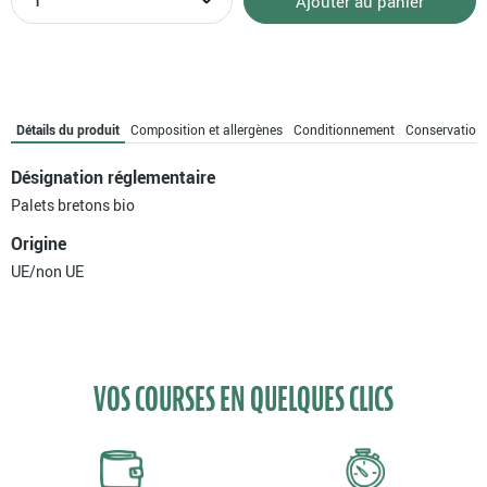
Ajouter au panier
de
Palets
bretons
bio
Détails du produit
Composition et allergènes
Conditionnement
Conservation
Désignation réglementaire
Palets bretons bio
Origine
UE/non UE
VOS COURSES EN QUELQUES CLICS