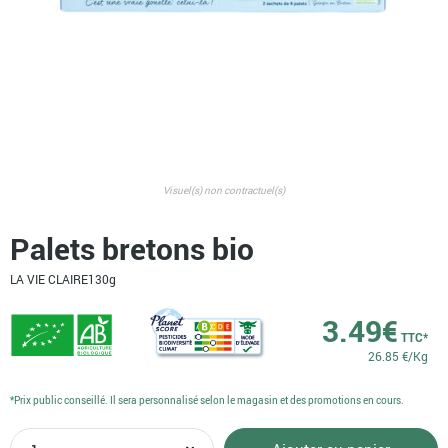
Visuel(s) non contractuel(s)
Palets bretons bio
LA VIE CLAIRE
130g
3.49
€
TTC*
26.85 €/Kg
*Prix public conseillé. Il sera personnalisé selon le magasin et des promotions en cours.
quantité