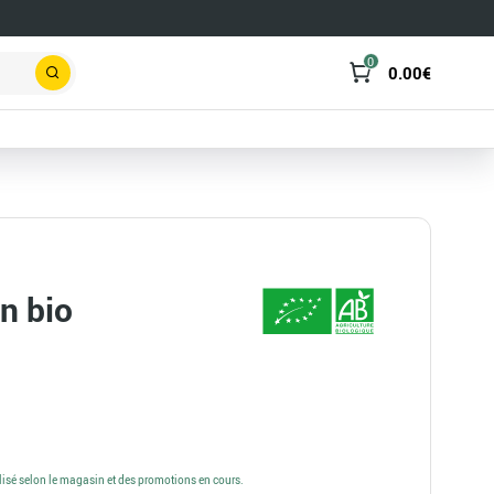
0
0.00
€
Rechercher
n bio
alisé selon le magasin et des promotions en cours.