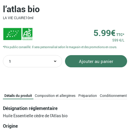
l’atlas bio
LA VIE CLAIRE
10ml
5.99
€
TTC*
599 €/L
*Prix public conseillé. Il sera personnalisé selon le magasin et des promotions en cours.
quantité
Ajouter au panier
de
Huile
essentielle
de
cèdre
de
Détails du produit
Composition et allergènes
Préparation
Conditionnement
l'atlas
bio
Désignation réglementaire
Huile Essentielle cèdre de l'Atlas bio
Origine