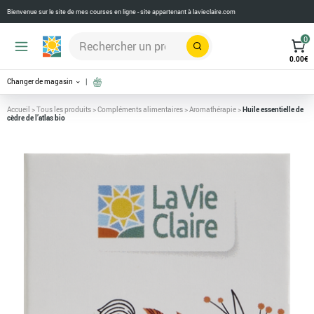
Bienvenue sur le site de mes courses en ligne - site appartenant à
lavieclaire.com
0
Rechercher
0.00
€
Changer de magasin
Accueil
>
Tous les produits
>
Compléments alimentaires
>
Aromathérapie
>
Huile essentielle de
cèdre de l’atlas bio