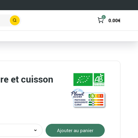
0
0.00
€
Rechercher
ure et cuisson
té
Ajouter au panier