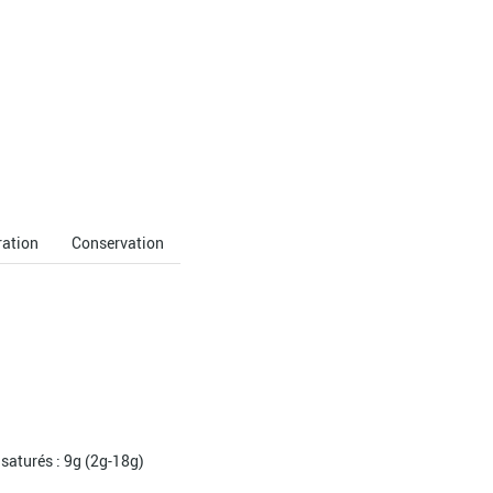
ration
Conservation
saturés : 9g (2g-18g)