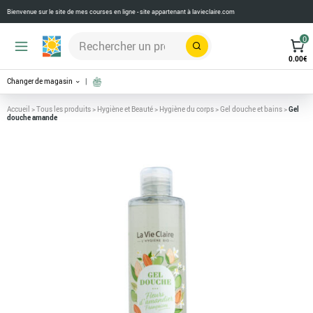
Bienvenue sur le site de mes courses en ligne - site appartenant à
lavieclaire.com
0
Rechercher
0.00
€
Changer de magasin
Accueil
>
Tous les produits
>
Hygiène et Beauté
>
Hygiène du corps
>
Gel douche et bains
>
Gel
douche amande