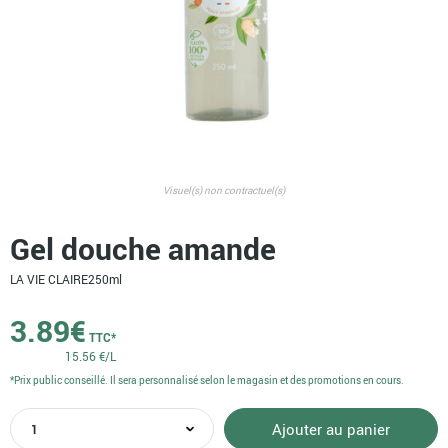
Visuel(s) non contractuel(s)
Gel douche amande
LA VIE CLAIRE
250ml
3.89
€
TTC*
15.56 €/L
*Prix public conseillé. Il sera personnalisé selon le magasin et des promotions en cours.
quantité
Ajouter au panier
de