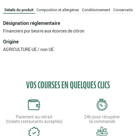
aux
écorces
Détails du produit
Composition et allergènes
Conditionnement
Conservation
de
citron
Désignation réglementaire
bio
Financiers pur beurre aux écorces de citron
Origine
AGRICULTURE UE / non UE
VOS COURSES EN QUELQUES CLICS
Paiement au retrait
24h pour récupérer
(tickets restaurants acceptés)
la commande