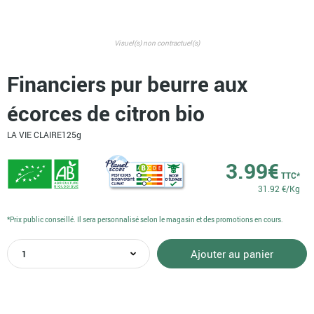
Visuel(s) non contractuel(s)
Financiers pur beurre aux
écorces de citron bio
LA VIE CLAIRE
125g
3.99
€
TTC*
31.92 €/Kg
*Prix public conseillé. Il sera personnalisé selon le magasin et des promotions en cours.
quantité
Ajouter au panier
de
Financiers
pur
beurre