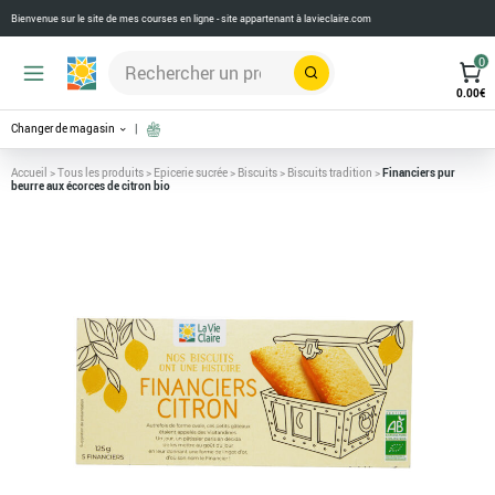
Bienvenue sur le site de mes courses en ligne - site appartenant à
lavieclaire.com
0
Rechercher
0.00
€
Changer de magasin
Accueil
>
Tous les produits
>
Epicerie sucrée
>
Biscuits
>
Biscuits tradition
>
Financiers pur
beurre aux écorces de citron bio