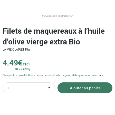
Visuel(s) non contractuel(s)
Filets de maquereaux à l’huile
d’olive vierge extra Bio
LA VIE CLAIRE
145g
4.49
€
TTC*
30.97 €/Kg
*Prix public conseillé. Il sera personnalisé selon le magasin et des promotions en cours.
quantité
Ajouter au panier
de
Filets
de
maquereaux
à