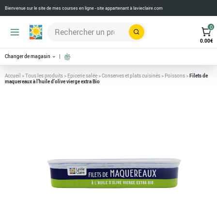
Bienvenue sur le site de mes courses en ligne - site appartenant à
lavieclaire.com
0
Rechercher
0.00
€
Changer de magasin
Accueil
>
Tous les produits
>
Epicerie salée
>
Conserves et plats cuisinés
>
Poissons
>
Filets de
maquereaux à l’huile d’olive vierge extra Bio