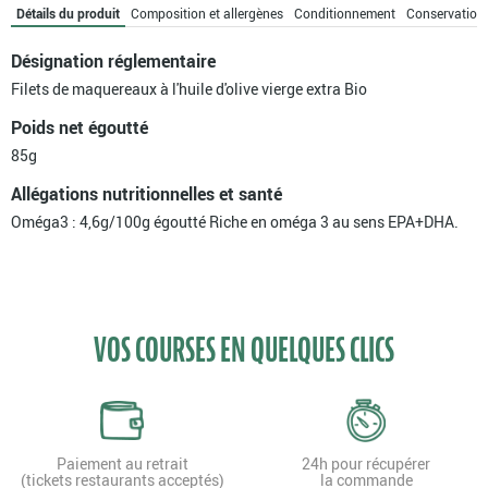
l'huile
Détails du produit
Composition et allergènes
Conditionnement
Conservation
d'olive
vierge
Désignation réglementaire
extra
Filets de maquereaux à l'huile d'olive vierge extra Bio
Bio
Poids net égoutté
85g
Allégations nutritionnelles et santé
Oméga3 : 4,6g/100g égoutté Riche en oméga 3 au sens EPA+DHA.
VOS COURSES EN QUELQUES CLICS
Paiement au retrait
24h pour récupérer
(tickets restaurants acceptés)
la commande