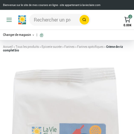
Bienvenue sur le site de mes courses en ligne - site appartenant à
lavieclaire.com
0
Rechercher
0.00
€
Changer de magasin
Accueil
>
Tous les produits
>
Epicerie sucrée
>
Farines
>
Farines spécifiques
>
Crème de riz
complet bio