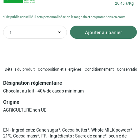
26.45 €/Kg
*Prix public conseillé. Il sera personnalisé selon le magasin et des promotions en cours.
quantité
Ajouter au panier
de
Tablette
de
chocolat
au
lait
Détails du produit
Composition et allergènes
Conditionnement
Conservation
pâtissier
bio
Désignation réglementaire
Chocolat au lait - 40% de cacao minimum
Origine
AGRICULTURE non UE
EN - Ingredients: Cane sugar*, Cocoa butter*, Whole MILK powder*
21%, Cocoa mass*. FR - Ingrédients : Sucre de canne*, beurre de