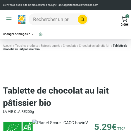
Bienvenue sur le site de mes courses en ligne - site appartenant à
lavieclaire.com
0
Rechercher
0.00
€
Changer de magasin
Accueil
>
Tous les produits
>
Epicerie sucrée
>
Chocolats
>
Chocolat en tablette lait
>
Tablette de
chocolat au lait pâtissier bio
Tablette de chocolat au lait
pâtissier bio
LA VIE CLAIRE
200g
5.29
€
TTC*