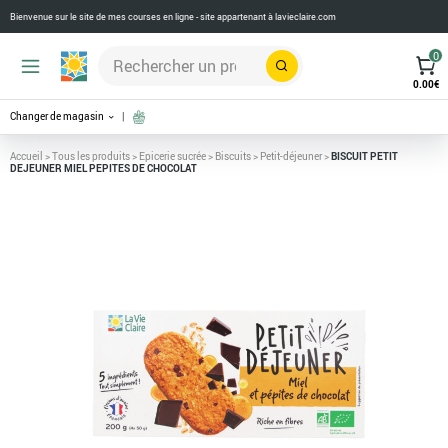
Bienvenue sur le site de mes courses en ligne - site appartenant à
lavieclaire.com
0
Rechercher
0.00
€
Changer de magasin
Accueil
>
Tous les produits
>
Epicerie sucrée
>
Biscuits
>
Petit-déjeuner
>
BISCUIT PETIT
DEJEUNER MIEL PEPITES DE CHOCOLAT