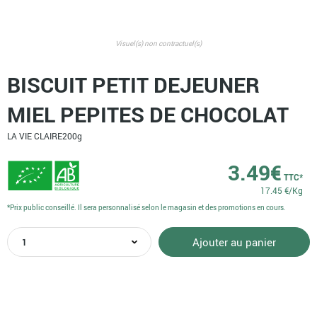
Visuel(s) non contractuel(s)
BISCUIT PETIT DEJEUNER
MIEL PEPITES DE CHOCOLAT
LA VIE CLAIRE
200g
3.49
€
TTC*
17.45 €/Kg
*Prix public conseillé. Il sera personnalisé selon le magasin et des promotions en cours.
quantité
Ajouter au panier
de
BISCUIT
PETIT
DEJEUNER
MIEL