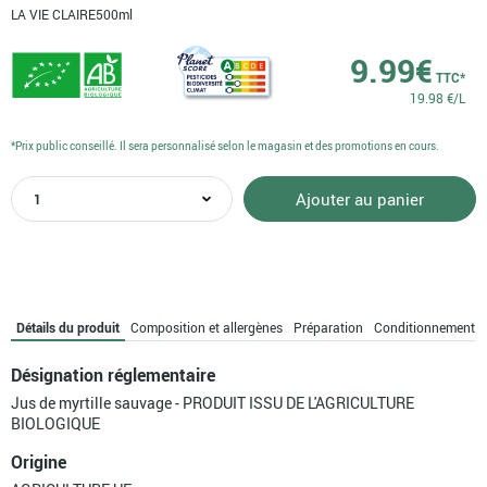
LA VIE CLAIRE
500ml
9.99
€
TTC*
19.98 €/L
*Prix public conseillé. Il sera personnalisé selon le magasin et des promotions en cours.
quantité
Ajouter au panier
de
Pur
jus
de
myrtille
bio
Détails du produit
Composition et allergènes
Préparation
Conditionnement
Désignation réglementaire
Jus de myrtille sauvage - PRODUIT ISSU DE L'AGRICULTURE
BIOLOGIQUE
Origine