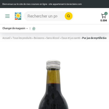
Bienvenue sur le site de mes courses en ligne - site appartenant à
lavieclaire.com
0
Rechercher
0.00
€
Changer de magasin
Accueil
>
Tous les produits
>
Boissons
>
Sans Alcool
>
Eaux et jus santé
>
Pur jus de myrtille bio